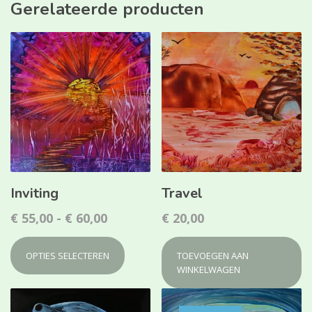
Gerelateerde producten
Inviting
Travel
Prijsklasse:
€
55,00
-
€
60,00
€
20,00
Dit
€ 55,00
product
tot
OPTIES SELECTEREN
TOEVOEGEN AAN
heeft
WINKELWAGEN
€ 60,00
meerdere
variaties.
Deze