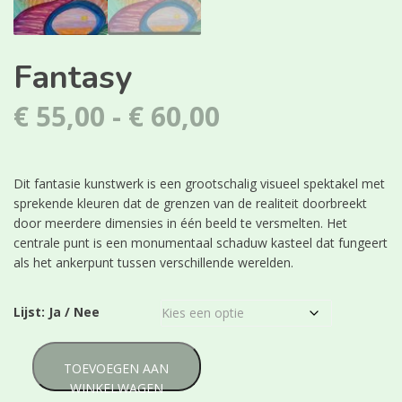
Fantasy
Prijsklasse:
€
55,00
-
€
60,00
€ 55,00
Dit fantasie kunstwerk is een grootschalig visueel spektakel met
tot
sprekende kleuren dat de grenzen van de realiteit doorbreekt
d
oor meerdere dimensies in één beeld te versmelten. Het
€ 60,00
centrale punt is een monumentaal schaduw kasteel dat fungeert
als het ankerpunt tussen verschillende werelden.
Lijst: Ja / Nee
Fantasy
TOEVOEGEN AAN
aantal
WINKELWAGEN